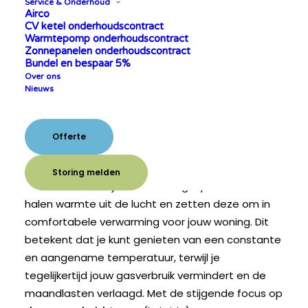
Service & Onderhoud
Airco
CV ketel onderhoudscontract
Warmtepomp onderhoudscontract
Zonnepanelen onderhoudscontract
Bundel en bespaar 5%
Over ons
WAAROM KIEZEN VOOR
Nieuws
EEN (HYBRIDE)
WARMTEPOMP?
Offerte
Warmtepompen zijn de toekomst van efficiënte
Storing melden
en milieuvriendelijke verwarmingssystemen. Ze
halen warmte uit de lucht en zetten deze om in
comfortabele verwarming voor jouw woning. Dit
betekent dat je kunt genieten van een constante
en aangename temperatuur, terwijl je
tegelijkertijd jouw gasverbruik vermindert en de
maandlasten verlaagd. Met de stijgende focus op